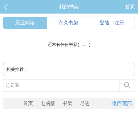
我的书架
首页
最近阅读
永久书架
登陆，注册
还木有任何书籍( ˙﹏˙ )
相关推荐：
首页
电脑版
书架
足迹
↑返回顶部